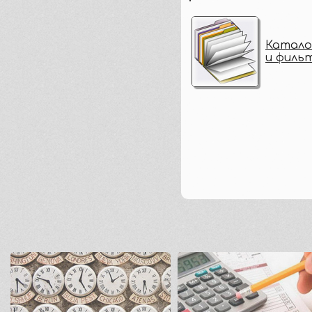
Катало
и филь