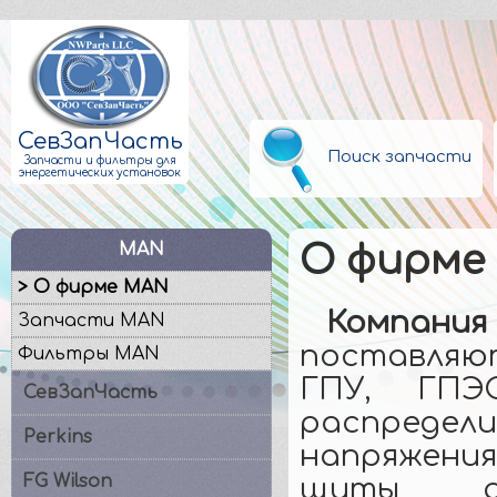
СевЗапЧасть
Поиск запчасти
Запчасти и фильтры для
энергетических установок
MAN
О фирме
> О фирме MAN
Компани
Запчасти MAN
поставляют
Фильтры MAN
ГПУ, ГПЭ
СевЗапЧасть
распредел
Perkins
напряжени
FG Wilson
щиты д