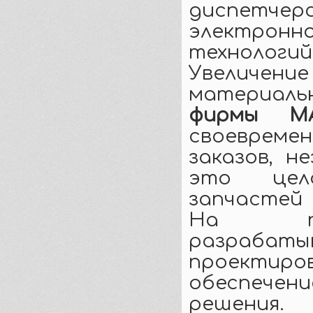
диспетчерс
электронно
технологий
Увеличен
материал
фирмы M
своеврем
заказов, н
это цел
запчастей 
На про
разраб
проекти
обеспечени
решения.