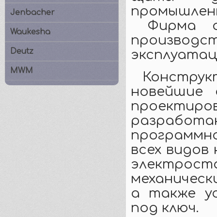
промышле
Jenbacher
Фирма ос
Waukesha
произво
Deutz
эксплуатац
MWM
Констру
новейшие 
проектир
разрабо
программн
всех видов
электрост
механическ
а также у
под ключ.