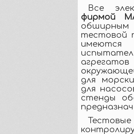
Все элек
фирмой M
обширным 
тестовой п
имеютс
испытател
агрегат
окружающе
для морск
для насосо
стенды об
предназнач
Тестовы
контрол