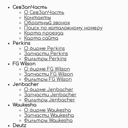
СевЗапЧасть
О СевЗапЧасть
Контакты
Обратный звонок
Поиск по каталожному номеру
Карта проезда
Карта сайта
Perkins
О фирме Perkins
Запчасти Perkins
Фильтры Perkins
FG Wilson
О фирме FG Wilson
Запчасти FG Wilson
Фильтры FG Wilson
Jenbacher
О фирме Jenbacher
Запчасти Jenbacher
Фильтры Jenbacher
Waukesha
О фирме Waukesha
Запчасти Waukesha
Фильтры Waukesha
Deutz