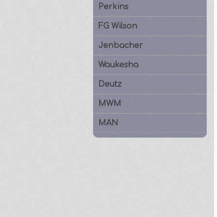
Perkins
FG Wilson
Jenbacher
Waukesha
Deutz
MWM
MAN