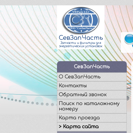
СевЗапЧасть
Запчасти и фильтры для
энергетических установок
СевЗапЧасть
О СевЗапЧасть
Контакты
Обратный звонок
Поиск по каталожному
номеру
Карта проезда
> Карта сайта