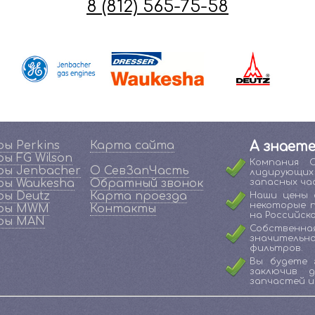
8 (812) 565-75-58
ы Perkins
Карта сайта
А знаете
ы FG Wilson
Компания 
ы Jenbacher
О СевЗапЧасть
лидирующи
ы Waukesha
Обратный звонок
запасных ча
ы Deutz
Карта проезда
Наши цены 
некоторые 
ры MWM
Контакты
на Российско
ры MAN
Собственна
значительн
фильтров.
Вы будете 
заключив 
запчастей и