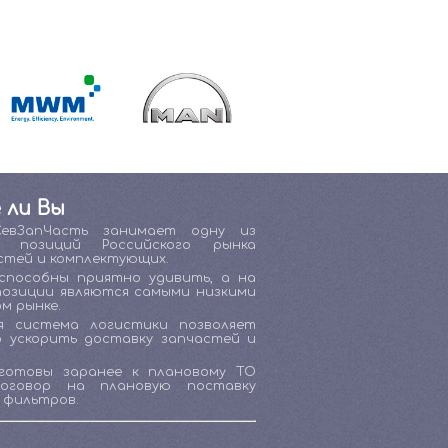
 ли Вы
СевЗапЧасть занимает одну из
х позиций Российского рынка
стей и комплектующих.
способны приятно удивить, а на
позиции являются самыми низкими
м рынке.
я система логистики позволяет
о ускорить доставку запчастей и
готовы заранее к плановому ТО
договор на плановую поставку
 фильтров.